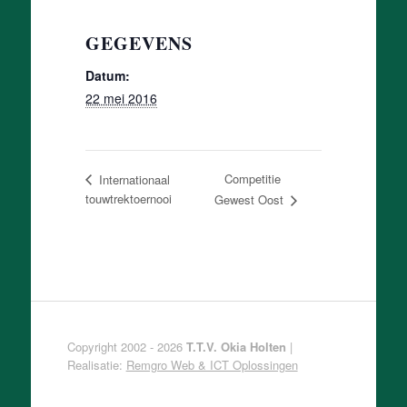
GEGEVENS
Datum:
22 mei 2016
Competitie
Internationaal
touwtrektoernooi
Gewest Oost
Copyright 2002 - 2026
T.T.V. Okia Holten
|
Realisatie:
Remgro Web & ICT Oplossingen