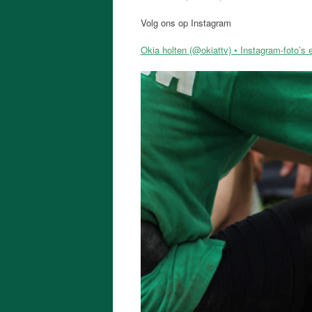
Volg ons op Instagram
Okia holten (@okiattv) • Instagram-foto’s 