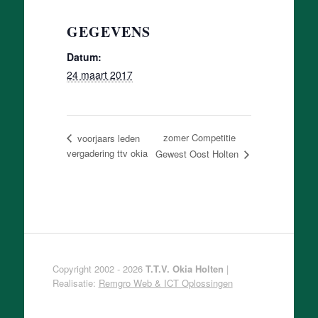
GEGEVENS
Datum:
24 maart 2017
zomer Competitie
voorjaars leden
vergadering ttv okia
Gewest Oost Holten
Copyright 2002 - 2026
T.T.V. Okia Holten
|
Realisatie:
Remgro Web & ICT Oplossingen