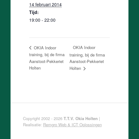
14 februari 2014
Tijd:
19:00 - 22:00
OKIA Indoor
OKIA Indoor
training, bij de firma
training, bij de firma
Aanstoot-Pekkeriet
Aanstoot-Pekkeriet
Holten
Holten
Copyright 2002 - 2026
T.T.V. Okia Holten
|
Realisatie:
Remgro Web & ICT Oplossingen