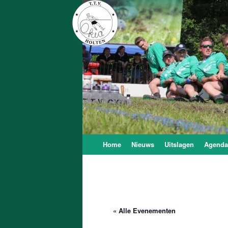
T.T.V. Okia
Onze Kracht Is Achteruit
Skip
Home
Nieuws
Uitslagen
Agenda
to
content
« Alle Evenementen