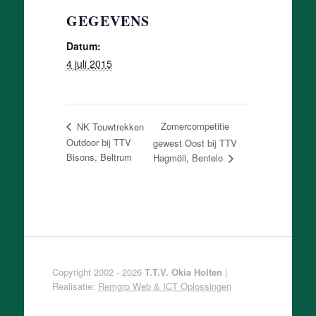
GEGEVENS
Datum:
4 juli 2015
Zomercompetitie
NK Touwtrekken
Outdoor bij TTV
gewest Oost bij TTV
Bisons, Beltrum
Hagmöll, Bentelo
Copyright 2002 - 2026
T.T.V. Okia Holten
|
Realisatie:
Remgro Web & ICT Oplossingen