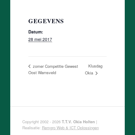
GEGEVENS
Datum:
28 mei 2017
Klusdag
zomer Competitie Gewest
Oost Warnsveld
Okia
Copyright 2002 - 2026
T.T.V. Okia Holten
|
Realisatie:
Remgro Web & ICT Oplossingen