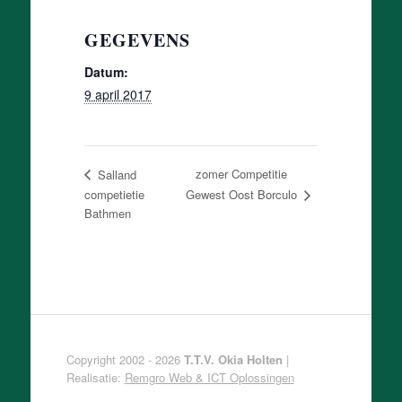
GEGEVENS
Datum:
9 april 2017
zomer Competitie
Salland
competietie
Gewest Oost Borculo
Bathmen
Copyright 2002 - 2026
T.T.V. Okia Holten
|
Realisatie:
Remgro Web & ICT Oplossingen