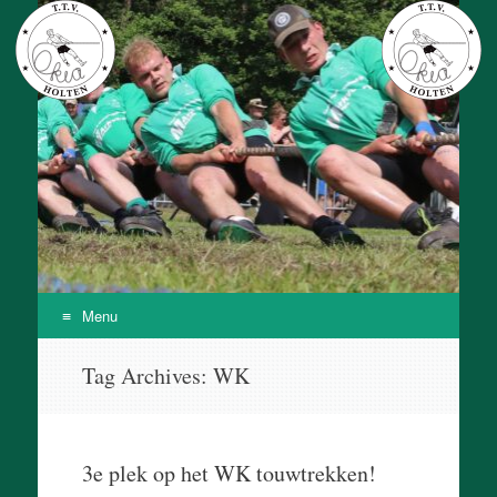
T.T.V. Okia
Onze Kracht Is Achteruit
Menu
Skip
Tag Archives:
WK
to
content
3e plek op het WK touwtrekken!