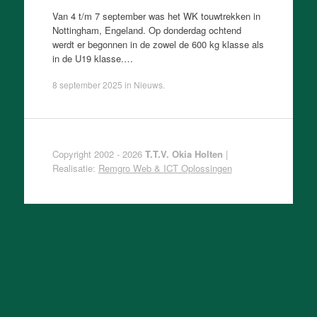
Van 4 t/m 7 september was het WK touwtrekken in
Nottingham, Engeland. Op donderdag ochtend
werdt er begonnen in de zowel de 600 kg klasse als
in de U19 klasse.…
8 september 2025
in
Nieuws
.
Copyright 2002 - 2026
T.T.V. Okia Holten
|
Realisatie:
Remgro Web & ICT Oplossingen