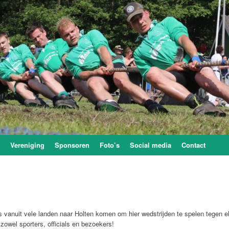
Vereniging
Sponsoren
Foto’s
Social media
Contact
 vanuit vele landen naar Holten komen om hier wedstrijden te spelen tegen 
zowel sporters, officials en bezoekers!