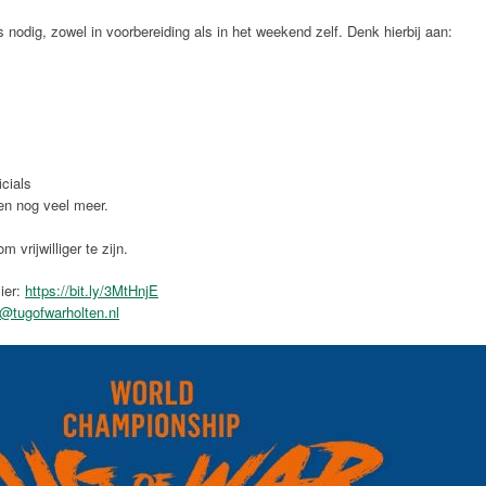
 nodig, zowel in voorbereiding als in het weekend zelf. Denk hierbij aan:
icials
 en nog veel meer.
 vrijwilliger te zijn.
ier:
https://bit.ly/3MtHnjE
rs@tugofwarholten.nl