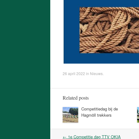
26 april 2022
in
Nieuws
.
Related posts
Competitiedag bij de
Hagmöll trekkers
Post
←
1e Competitie dag TTV OKIA