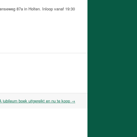
arenseweg 87a in Holten. Inloop vanaf 19:30
 jubileum boek uitgereikt en nu te koop
→