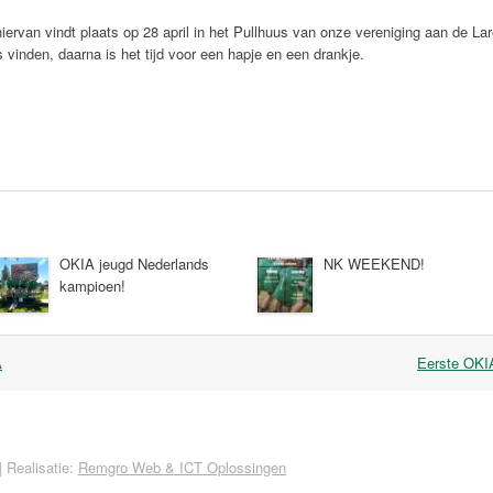
hiervan vindt plaats op 28 april in het Pullhuus van onze vereniging aan de L
 vinden, daarna is het tijd voor een hapje en een drankje.
OKIA jeugd Nederlands
NK WEEKEND!
kampioen!
A
Eerste OKIA
|
Realisatie:
Remgro Web & ICT Oplossingen