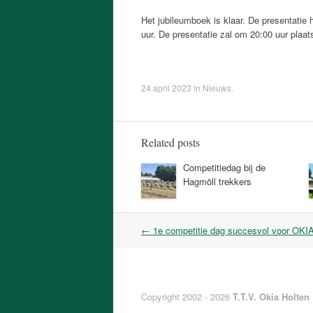
Het jubileumboek is klaar. De presentatie 
uur. De presentatie zal om 20:00 uur plaats
24 april 2023
in
Nieuws
.
Related posts
Competitiedag bij de
Hagmöll trekkers
Post
←
1e competitie dag succesvol voor OKI
navigation
Copyright 2002 - 2026
T.T.V. Okia Holten