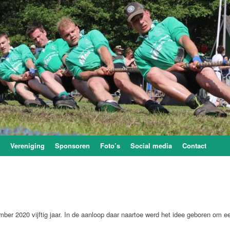
Vereniging
Sponsoren
Foto’s
Social media
Contact
er 2020 vijftig jaar. In de aanloop daar naartoe werd het idee geboren om e