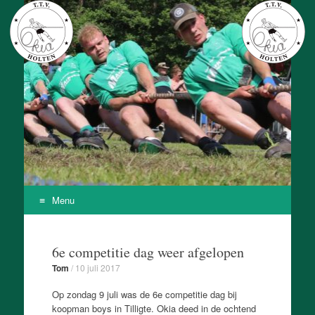
T.T.V. Okia
Onze Kracht Is Achteruit
Menu
Skip
to
6e competitie dag weer afgelopen
content
Tom
/
10 juli 2017
Op zondag 9 juli was de 6e competitie dag bij
koopman boys in Tilligte. Okia deed in de ochtend