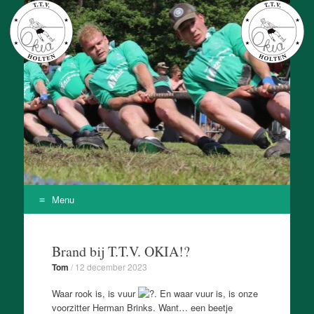
T.T.V. Okia
Onze Kracht Is Achteruit
Menu
Skip
to
Brand bij T.T.V. OKIA!?
content
Tom
/
12 december 2023
Waar rook is, is vuur
. En waar vuur is, is onze
voorzitter Herman Brinks. Want… een beetje