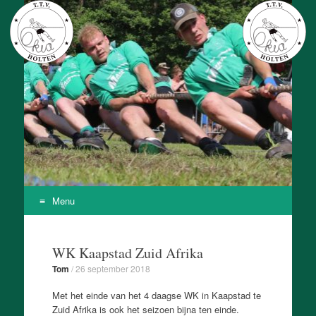
T.T.V. Okia
Onze Kracht Is Achteruit
Menu
Skip
to
WK Kaapstad Zuid Afrika
content
Tom
/
26 september 2018
Met het einde van het 4 daagse WK in Kaapstad te
Zuid Afrika is ook het seizoen bijna ten einde.