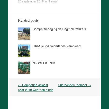
26 september 2018
in
Nieuws
.
Related posts
Competitiedag bij de Hagmöll trekkers
OKIA jeugd Nederlands kampioen!
NK WEEKEND!
Post
←
Competitie gewest
Drie bonden toernooi
→
navigation
oost 2018 weer ten einde