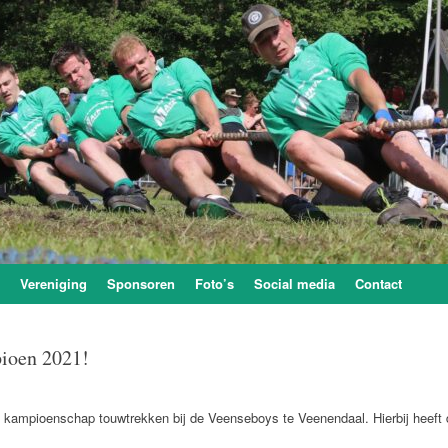
Vereniging
Sponsoren
Foto’s
Social media
Contact
ioen 2021!
kampioenschap touwtrekken bij de Veenseboys te Veenendaal. Hierbij heeft 