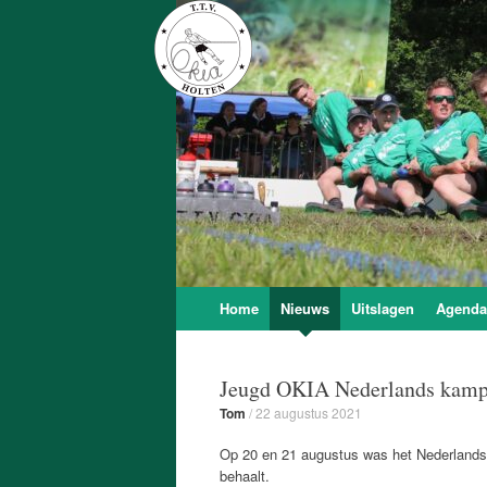
T.T.V. Okia
Onze Kracht Is Achteruit
Skip
Home
Nieuws
Uitslagen
Agenda
to
content
Jeugd OKIA Nederlands kamp
Tom
/
22 augustus 2021
Op 20 en 21 augustus was het Nederlands 
behaalt.