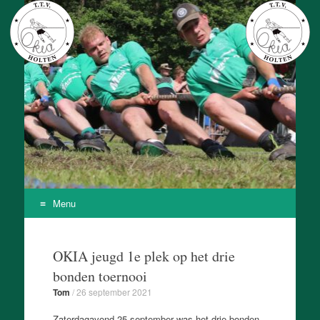
T.T.V. Okia
Onze Kracht Is Achteruit
Menu
Skip
to
OKIA jeugd 1e plek op het drie
content
bonden toernooi
Tom
/
26 september 2021
Zaterdagavond 25 september was het drie bonden