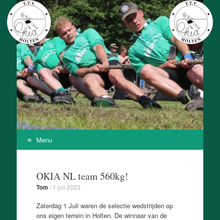
T.T.V. Okia
Onze Kracht Is Achteruit
Menu
Skip
to
OKIA NL team 560kg!
content
Tom
/
1 juli 2023
Zaterdag 1 Juli waren de selectie wedstrijden op
ons eigen terrein in Holten. De winnaar van de