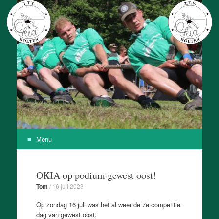
T.T.V. Okia
Onze Kracht Is Achteruit
Menu
Skip
to
OKIA op podium gewest oost!
content
Tom
/
16 juli 2023
Op zondag 16 juli was het al weer de 7e competitie
dag van gewest oost.