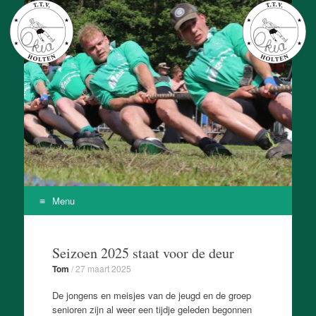
T.T.V. Okia
Onze Kracht Is Achteruit
Menu
Skip
to
Seizoen 2025 staat voor de deur
content
Tom
/
27 maart 2025
De jongens en meisjes van de jeugd en de groep
senioren zijn al weer een tijdje geleden begonnen