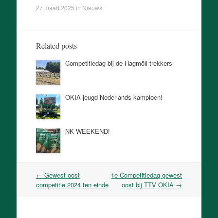
27 maart 2025
in
Nieuws
.
Related posts
Competitiedag bij de Hagmöll trekkers
OKIA jeugd Nederlands kampioen!
NK WEEKEND!
Post
←
Gewest oost
1e Competitiedag gewest
navigation
competitie 2024 ten einde
oost bij TTV OKIA
→