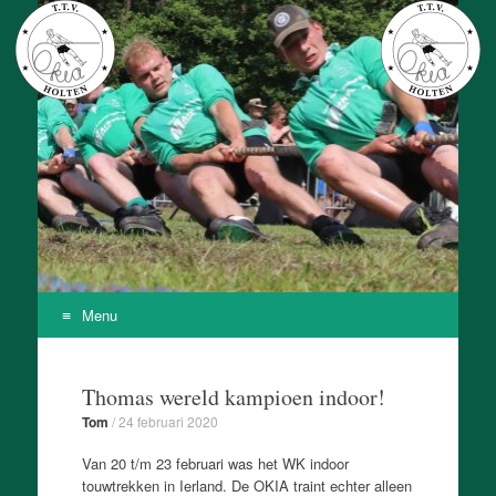
T.T.V. Okia
Onze Kracht Is Achteruit
Menu
Skip
to
Thomas wereld kampioen indoor!
content
Tom
/
24 februari 2020
Van 20 t/m 23 februari was het WK indoor
touwtrekken in Ierland. De OKIA traint echter alleen