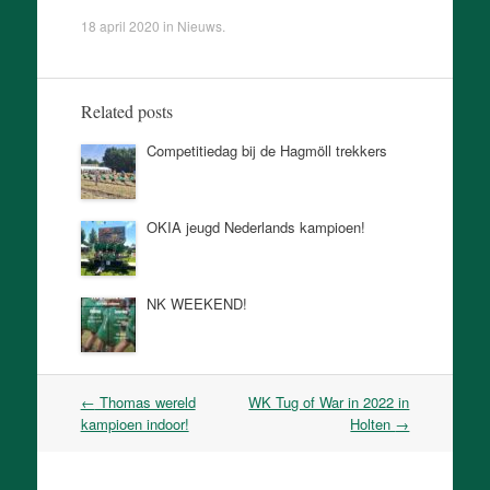
18 april 2020
in
Nieuws
.
Related posts
Competitiedag bij de Hagmöll trekkers
OKIA jeugd Nederlands kampioen!
NK WEEKEND!
Post
←
Thomas wereld
WK Tug of War in 2022 in
navigation
kampioen indoor!
Holten
→