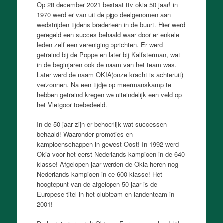
Op 28 december 2021 bestaat ttv okia 50 jaar! in
1970 werd er van uit de pjgo deelgenomen aan
wedstrijden tijdens braderieën in de buurt. Hier werd
geregeld een succes behaald waar door er enkele
leden zelf een vereniging oprichten. Er werd
getraind bij de Poppe en later bij Kalfsterman, wat
in de beginjaren ook de naam van het team was.
Later werd de naam OKIA(onze kracht is achteruit)
verzonnen. Na een tijdje op meermanskamp te
hebben getraind kre
gen we uiteindelijk een veld op
het Vletgoor toebedeeld.
In de 50 jaar zijn er behoorlijk wat successen
behaald! Waaronder promoties en
kampioenschappen in gewest Oost! In 1992 werd
Okia voor het eerst Nederlands kampioen in de 640
klasse! Afgelopen jaar werden de Okia heren nog
Nederlands kampioen in de 600 klasse! Het
hoogtepunt van de afgelopen 50 jaar is de
Europese titel in het clubteam en landenteam in
2001!